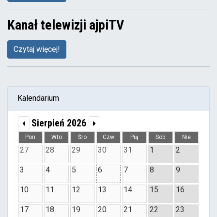
Kanał telewizji ajpiTV
Czytaj więcej!
Kalendarium
Sierpień 2026
Pon
Wto
Śro
Czw
Pią
Sob
Nie
27
28
29
30
31
1
2
3
4
5
6
7
8
9
10
11
12
13
14
15
16
17
18
19
20
21
22
23