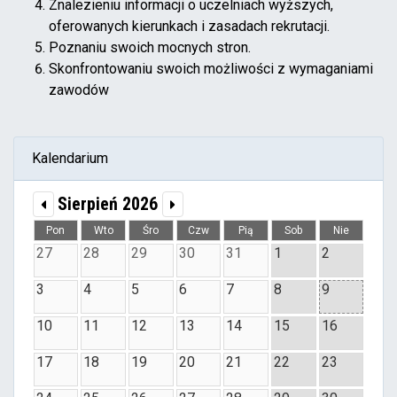
Znalezieniu informacji o uczelniach wyższych,
oferowanych kierunkach i zasadach rekrutacji.
Poznaniu swoich mocnych stron.
Skonfrontowaniu swoich możliwości z wymaganiami
zawodów
Kalendarium
Sierpień 2026
Pon
Wto
Śro
Czw
Pią
Sob
Nie
27
28
29
30
31
1
2
3
4
5
6
7
8
9
10
11
12
13
14
15
16
17
18
19
20
21
22
23