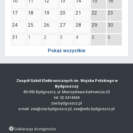
10
11
12
13
14
15
16
17
18
19
20
21
22
23
24
25
26
27
28
29
30
31
1
2
3
4
5
6
Pokaż wszystkie
Zespół Szkół Elektronicznych im. Wojska Polskiego w
Bydgoszczy
85-092 Bydgoszcz, ul. Mieczysława Karłowicza 20
tel. 52 3414444
zse.bydgoszcz.pl
e-mail: zse@zse.bydgoszcz.pl, zse@edu.bydgoszcz.pl
Deklaracja dostępności