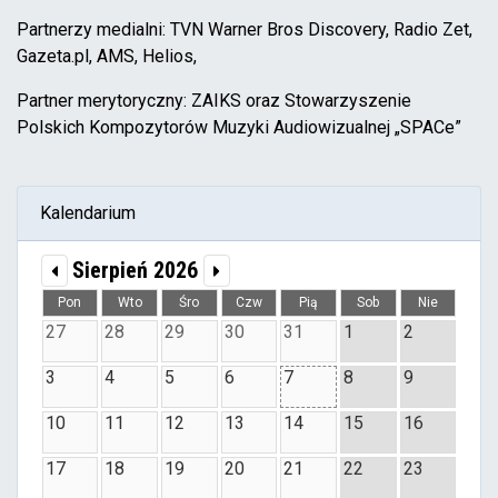
Partnerzy medialni: TVN Warner Bros Discovery, Radio Zet,
Gazeta.pl, AMS, Helios,
Partner merytoryczny: ZAIKS oraz Stowarzyszenie
Polskich Kompozytorów Muzyki Audiowizualnej „SPACe”
Kalendarium
Sierpień 2026
Pon
Wto
Śro
Czw
Pią
Sob
Nie
27
28
29
30
31
1
2
3
4
5
6
7
8
9
10
11
12
13
14
15
16
17
18
19
20
21
22
23