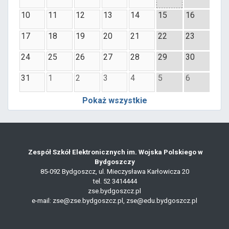
10
11
12
13
14
15
16
17
18
19
20
21
22
23
24
25
26
27
28
29
30
31
1
2
3
4
5
6
Pokaż wszystkie
Zespół Szkół Elektronicznych im. Wojska Polskiego w
Bydgoszczy
85-092 Bydgoszcz, ul. Mieczysława Karłowicza 20
tel. 52 3414444
zse.bydgoszcz.pl
e-mail: zse@zse.bydgoszcz.pl, zse@edu.bydgoszcz.pl