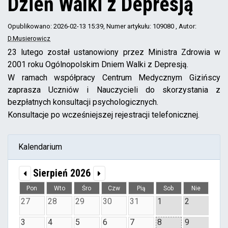
Dzień Walki z Depresją
Opublikowano: 2026-02-13 15:39
, Numer artykułu: 109080
, Autor:
D.Musierowicz
23 lutego został ustanowiony przez Ministra Zdrowia w
2001 roku Ogólnopolskim Dniem Walki z Depresją.
W ramach współpracy Centrum Medycznym Gizińscy
zaprasza Uczniów i Nauczycieli do skorzystania z
bezpłatnych konsultacji psychologicznych.
Konsultacje po wcześniejszej rejestracji telefonicznej.
Kalendarium
Sierpień 2026
Pon
Wto
Śro
Czw
Pią
Sob
Nie
27
28
29
30
31
1
2
3
4
5
6
7
8
9